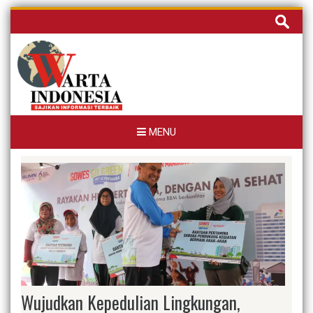
Skip
Cari
to
untuk:
content
MENU
Wujudkan Kepedulian Lingkungan,