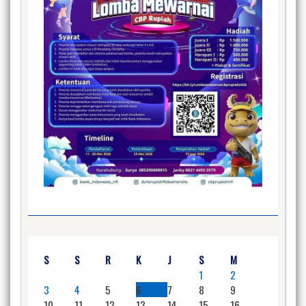
S
S
R
K
J
S
M
1
2
3
4
5
6
7
8
9
10
11
12
13
14
15
16