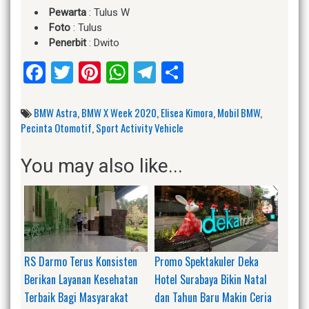
Pewarta
: Tulus W
Foto
: Tulus
Penerbit
: Dwito
Facebook
Twitter
Pinterest
WhatsApp
Telegram
Share
BMW Astra
,
BMW X Week 2020
,
Elisea Kimora
,
Mobil BMW
,
Pecinta Otomotif
,
Sport Activity Vehicle
You may also like...
RS Darmo Terus Konsisten
Promo Spektakuler Deka
Berikan Layanan Kesehatan
Hotel Surabaya Bikin Natal
Terbaik Bagi Masyarakat
dan Tahun Baru Makin Ceria