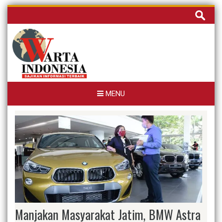
Skip
Cari
to
untuk:
content
MENU
Manjakan Masyarakat Jatim, BMW Astra