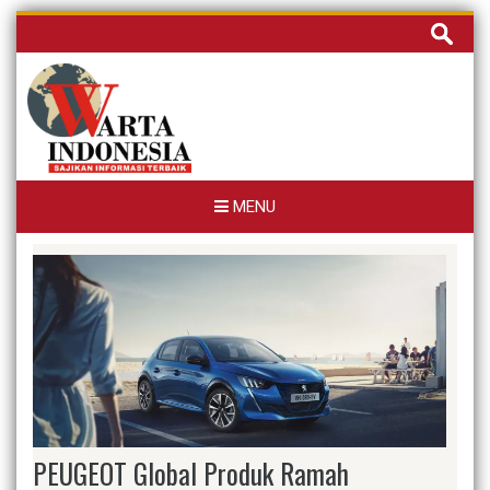
Skip
Cari
to
untuk:
content
MENU
PEUGEOT Global Produk Ramah