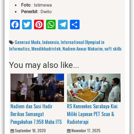
Foto
: Istimewa
Penerbit
: Dwito
Facebook
Twitter
Pinterest
WhatsApp
Telegram
Share
Generasi Muda
,
Indonesia
,
International Olympiad in
Informatics
,
Mendikbudristek
,
Nadiem Anwar Makarim
,
soft skills
You may also like...
Nadiem dan Susi Hadir
RS Kemenkes Surabaya Kini
Berikan Semangat
Miliki Layanan PET Scan &
Pengukuhan 7.958 Maba ITS
Radioterapi
September 16, 2020
November 17, 2025