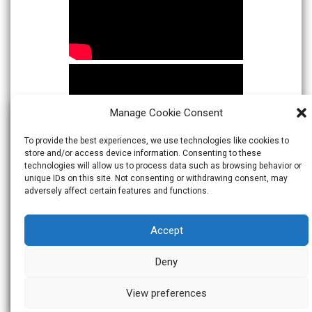
Manage Cookie Consent
To provide the best experiences, we use technologies like cookies to
store and/or access device information. Consenting to these
technologies will allow us to process data such as browsing behavior or
unique IDs on this site. Not consenting or withdrawing consent, may
adversely affect certain features and functions.
Accept
Deny
View preferences
© 2026
Warta Indonesia
Theme:
Skacero
by
icyNETS