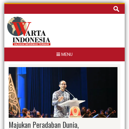
Skip
Cari
to
untuk:
content
MENU
Majukan Peradaban Dunia,