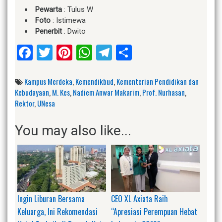
Pewarta
: Tulus W
Foto
: Istimewa
Penerbit
: Dwito
Facebook
Twitter
Pinterest
WhatsApp
Telegram
Share
Kampus Merdeka
,
Kemendikbud
,
Kementerian Pendidikan dan
Kebudayaan
,
M. Kes
,
Nadiem Anwar Makarim
,
Prof. Nurhasan
,
Rektor
,
UNesa
You may also like...
Ingin Liburan Bersama
CEO XL Axiata Raih
Keluarga, Ini Rekomendasi
“Apresiasi Perempuan Hebat