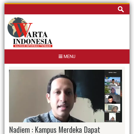
Skip
Cari
to
untuk:
content
MENU
Nadiem : Kampus Merdeka Dapat