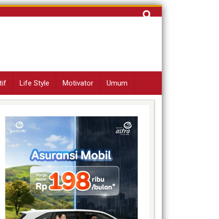
Cari
untuk:
if
Life Style
Motivator
Umum