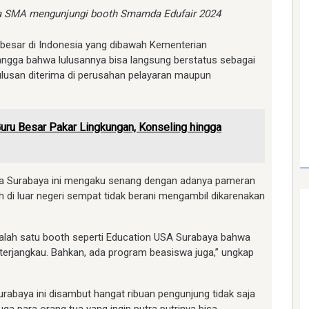
wa SMA mengunjungi booth Smamda Edufair 2024
erbesar di Indonesia yang dibawah Kementerian
angga bahwa lulusannya bisa langsung berstatus sebagai
lulusan diterima di perusahan pelayaran maupun
ru Besar Pakar Lingkungan, Konseling hingga
da Surabaya ini mengaku senang dengan adanya pameran
liah di luar negeri sempat tidak berani mengambil dikarenakan
 salah satu booth seperti Education USA Surabaya bahwa
ya terjangkau. Bahkan, ada program beasiswa juga,” ungkap
abaya ini disambut hangat ribuan pengunjung tidak saja
 para orang tua yang ingin putra putrinya bisa