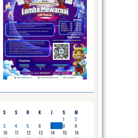
S
S
R
K
J
S
M
1
2
3
4
5
6
7
8
9
10
11
12
13
14
15
16