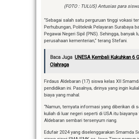
(FOTO : TULUS) Antusias para sis
“Sebagai salah satu perguruan tinggi vokasi t
Perhubungan, Politeknik Pelayaran Surabaya b
Pegawai Negeri Sipil (PNS). Sehingga, banyak 
perusahaan kementerian,” terang Stefani.
Baca Juga
UNESA Kembali Kukuhkan 6 Gu
Olahraga
Firdaus Aldebaran (17) siswa kelas XII Smam
pendidikan ini. Pasalnya, dirinya yang ingin ku
biaya yang mahal.
“Namun, ternyata informasi yang diberikan di
kuliah di luar negeri seperti di USA itu biayan
Aldebaran sembari tersenyum riang.
Edufair 2024 yang diselenggarakan Smamda Sur
siswa siswi SMA/SMK se Jawa Timur namun juga