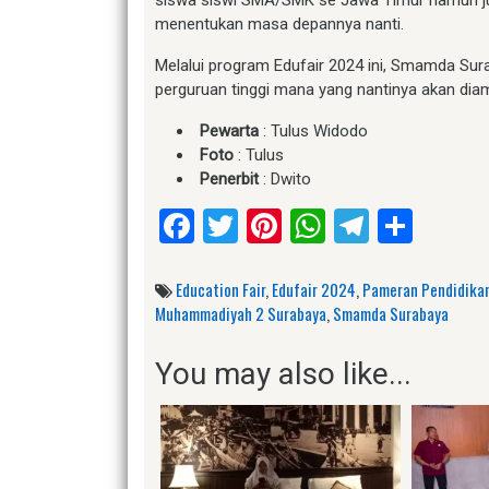
menentukan masa depannya nanti.
Melalui program Edufair 2024 ini, Smamda Sur
perguruan tinggi mana yang nantinya akan diamb
Pewarta
: Tulus Widodo
Foto
: Tulus
Penerbit
: Dwito
Facebook
Twitter
Pinterest
WhatsApp
Telegr
Shar
Education Fair
,
Edufair 2024
,
Pameran Pendidika
Muhammadiyah 2 Surabaya
,
Smamda Surabaya
You may also like...