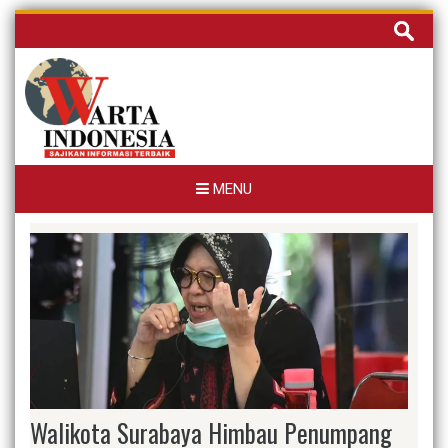
Skip
Cari
to
untuk:
content
MENU
Walikota Surabaya Himbau Penumpang