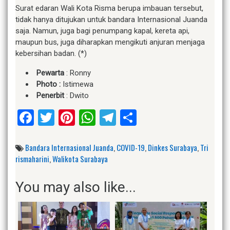
Surat edaran Wali Kota Risma berupa imbauan tersebut,
tidak hanya ditujukan untuk bandara Internasional Juanda
saja. Namun, juga bagi penumpang kapal, kereta api,
maupun bus, juga diharapkan mengikuti anjuran menjaga
kebersihan badan. (*)
Pewarta
: Ronny
Photo :
Istimewa
Penerbit
: Dwito
Facebook
Twitter
Pinterest
WhatsApp
Telegram
Share
Bandara Internasional Juanda
,
COVID-19
,
Dinkes Surabaya
,
Tri
rismaharini
,
Walikota Surabaya
You may also like...