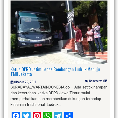
Ketua DPRD Jatim Lepas Rombongan Ludruk Menuju
TMII Jakarta
Comments Off!
Oktober 25, 2019
SURABAYA_WARTAINDONESIA.co – Ada setitik harapan
dan kecerahan, ketika DPRD Jawa Timur mulai
memperhatikan dan memberikan dukungan terhadap
kesenian tradisional Ludruk…
Facebook
Twitter
Pinterest
WhatsApp
Telegram
Share