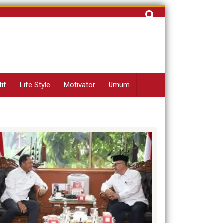
Cari
untuk:
if
Life Style
Motivator
Umum