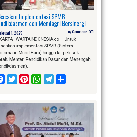
kseskan Implementasi SPMB
ndikdasmen dan Mendagri Bersinergi
Comments Off!
ebruari 1, 2025
KARTA_WARTAINDONESIA.co – Untuk
kseskan implementasi SPMB (Sistem
nerimaan Murid Baru) hingga ke pelosok
erah, Menteri Pendidikan Dasar dan Menengah
endikdasmen)…
Facebook
Twitter
Pinterest
WhatsApp
Telegram
Share