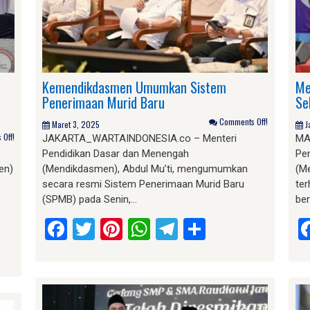
Kemendikdasmen Umumkan Sistem
Me
Penerimaan Murid Baru
Se
Comments Off!
Maret 3, 2025
J
Off!
JAKARTA_WARTAINDONESIA.co – Menteri
MA
Pendidikan Dasar dan Menengah
Pe
en)
(Mendikdasmen), Abdul Mu’ti, mengumumkan
(M
secara resmi Sistem Penerimaan Murid Baru
te
(SPMB) pada Senin,…
be
Facebook
Twitter
Pinterest
WhatsApp
Telegram
Share
am
e