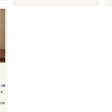
Off!
ra
uai