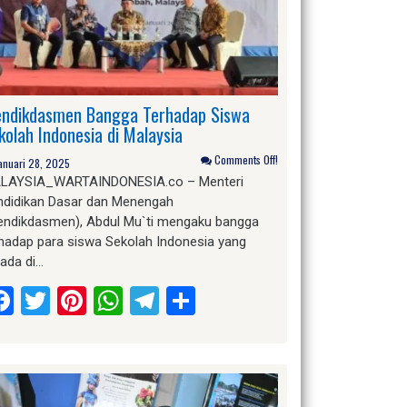
ndikdasmen Bangga Terhadap Siswa
kolah Indonesia di Malaysia
Comments Off!
anuari 28, 2025
LAYSIA_WARTAINDONESIA.co – Menteri
ndidikan Dasar dan Menengah
endikdasmen), Abdul Mu`ti mengaku bangga
rhadap para siswa Sekolah Indonesia yang
rada di…
Facebook
Twitter
Pinterest
WhatsApp
Telegram
Share