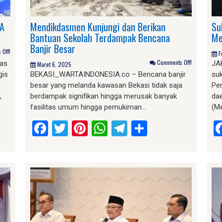
SA
Mendikdasmen Kunjungi dan Berikan
Su
Bantuan Sekolah Terdampak Bencana
Me
Banjir Besar
Off!
F
Comments Off!
tas
JA
Maret 6, 2025
gis
BEKASI_WARTAINDONESIA.co – Bencana banjir
su
besar yang melanda kawasan Bekasi tidak saja
Pe
,
berdampak signifikan hingga merusak banyak
da
fasilitas umum hingga pemukiman…
(M
am
e
Facebook
Twitter
Pinterest
WhatsApp
Telegram
Share