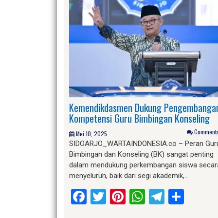
Kemendikdasmen Dukung Pengembanga
Kompetensi Guru Bimbingan Konseling
Comments 
Mei 10, 2025
SIDOARJO_WARTAINDONESIA.co – Peran Gur
Bimbingan dan Konseling (BK) sangat penting
dalam mendukung perkembangan siswa secar
menyeluruh, baik dari segi akademik,…
Facebook
Twitter
Pinterest
WhatsApp
Telegr
Shar