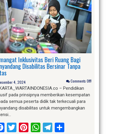
mangat Inklusivitas Beri Ruang Bagi
nyandang Disabilitas Bersinar Tanpa
tas
Comments Off!
esember 4, 2024
KARTA_WARTAINDONESIA.co – Pendidikan
klusif pada prinsipnya memberikan kesempatan
ada semua peserta didik tak terkecuali para
nyandang disabilitas untuk mengembangkan
tensi…
Facebook
Twitter
Pinterest
WhatsApp
Telegram
Share