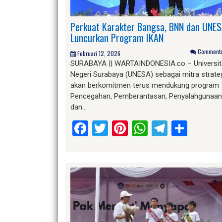
Perkuat Karakter Bangsa, BNN dan UNE
Luncurkan Program IKAN
Comments 
Februari 12, 2026
SURABAYA || WARTAINDONESIA.co – Universi
Negeri Surabaya (UNESA) sebagai mitra strate
akan berkomitmen terus mendukung program
Pencegahan, Pemberantasan, Penyalahgunaan
dan…
Facebook
Twitter
Pinterest
WhatsApp
Telegr
Shar