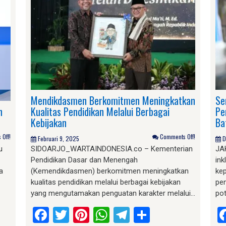
Mendikdasmen Berkomitmen Meningkatkan
Se
n
Kualitas Pendidikan Melalui Berbagai
Pe
Kebijakan
Ba
Off!
Comments Off!
Februari 9, 2025
D
u
SIDOARJO_WARTAINDONESIA.co – Kementerian
JA
Pendidikan Dasar dan Menengah
in
a
(Kemendikdasmen) berkomitmen meningkatkan
kep
kualitas pendidikan melalui berbagai kebijakan
pe
yang mengutamakan penguatan karakter melalui…
po
am
e
Facebook
Twitter
Pinterest
WhatsApp
Telegram
Share