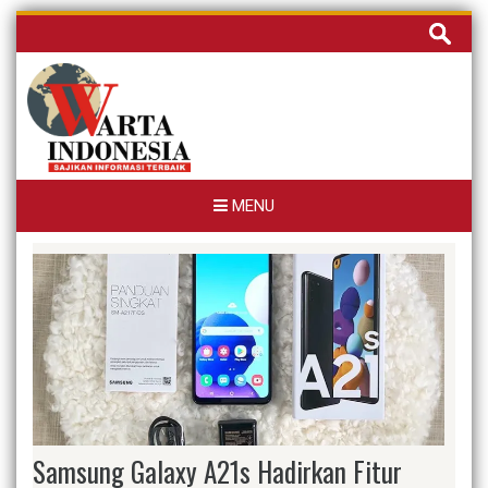
Skip
Cari
to
untuk:
content
MENU
Samsung Galaxy A21s Hadirkan Fitur