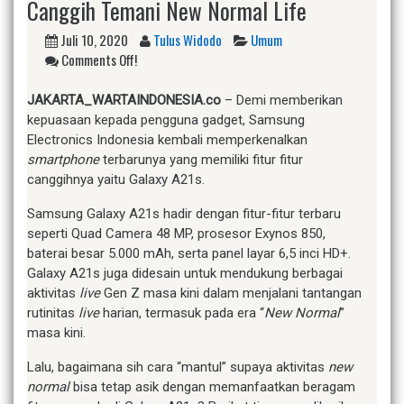
Canggih Temani New Normal Life
Juli 10, 2020
Tulus Widodo
Umum
Comments Off!
JAKARTA_WARTAINDONESIA.co
– Demi memberikan
kepuasaan kepada pengguna gadget, Samsung
Electronics Indonesia kembali memperkenalkan
smartphone
terbarunya yang memiliki fitur fitur
canggihnya yaitu Galaxy A21s.
Samsung Galaxy A21s hadir dengan fitur-fitur terbaru
seperti Quad Camera 48 MP, prosesor Exynos 850,
baterai besar 5.000 mAh, serta panel layar 6,5 inci HD+.
Galaxy A21s juga didesain untuk mendukung berbagai
aktivitas
live
Gen Z masa kini dalam menjalani tantangan
rutinitas
live
harian, termasuk pada era “
New Normal
”
masa kini.
Lalu, bagaimana sih cara “mantul” supaya aktivitas
new
normal
bisa tetap asik dengan memanfaatkan beragam