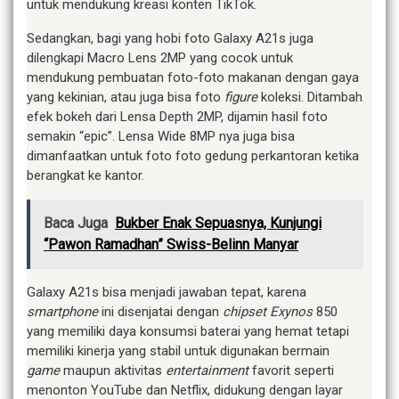
untuk mendukung kreasi konten TikTok.
Sedangkan, bagi yang hobi foto Galaxy A21s juga
dilengkapi Macro Lens 2MP yang cocok untuk
mendukung pembuatan foto-foto makanan dengan gaya
yang kekinian, atau juga bisa foto
figur
e
koleksi. Ditambah
efek bokeh dari Lensa Depth 2MP, dijamin hasil foto
semakin “epic”. Lensa Wide 8MP nya juga bisa
dimanfaatkan untuk foto foto gedung perkantoran ketika
berangkat ke kantor.
Baca Juga
Bukber Enak Sepuasnya, Kunjungi
“Pawon Ramadhan” Swiss-Belinn Manyar
Galaxy A21s bisa menjadi jawaban tepat, karena
smartphone
ini disenjatai dengan
chipset Exynos
850
yang memiliki daya konsumsi baterai yang hemat tetapi
memiliki kinerja yang stabil untuk digunakan bermain
game
maupun aktivitas
entertainment
favorit seperti
menonton YouTube dan Netflix, didukung dengan layar