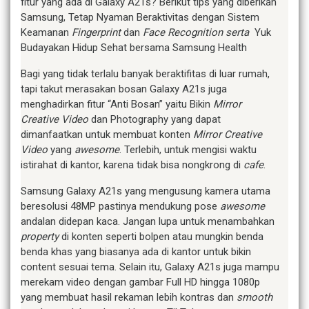
fitur yang ada di Galaxy A21s? Berikut tips yang diberikan
Samsung, Tetap Nyaman Beraktivitas dengan Sistem
Keamanan
Fingerprint
dan
Face Recognition
serta
Yuk
Budayakan Hidup Sehat bersama Samsung Health
Bagi yang tidak terlalu banyak beraktifitas di luar rumah,
tapi takut merasakan bosan Galaxy A21s juga
menghadirkan fitur “Anti Bosan” yaitu Bikin
Mirror
Creative Video
dan Photography yang dapat
dimanfaatkan untuk membuat konten
Mirror Creative
Video
yang
awesome
. Terlebih, untuk mengisi waktu
istirahat di kantor, karena tidak bisa nongkrong di
cafe
.
Samsung Galaxy A21s yang mengusung kamera utama
beresolusi 48MP pastinya mendukung pose
awesome
andalan didepan kaca. Jangan lupa untuk menambahkan
property
di konten seperti bolpen atau mungkin benda
benda khas yang biasanya ada di kantor untuk bikin
content sesuai tema. Selain itu, Galaxy A21s juga mampu
merekam video dengan gambar Full HD hingga 1080p
yang membuat hasil rekaman lebih kontras dan
smooth