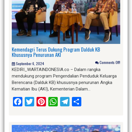
Kemendagri Terus Dukung Program Dalduk KB
Khususnya Penurunan AKI
Comments Off!
September 6, 2024
KEDIRI_WARTAINDONESIA.co – Dalam rangka
mendukung program Pengendalian Penduduk Keluarga
Berencana (Dalduk KB) khususnya penurunan Angka
Kematian Ibu (AKI), Kementerian Dalam…
Facebook
Twitter
Pinterest
WhatsApp
Telegram
Share