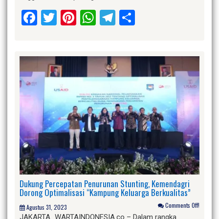
Facebook
Twitter
Pinterest
WhatsApp
Telegram
Share
Dukung Percepatan Penurunan Stunting, Kemendagri
Dorong Optimalisasi “Kampung Keluarga Berkualitas”
Comments Off!
Agustus 31, 2023
JAKARTA_WARTAINDONESIA.co – Dalam rangka