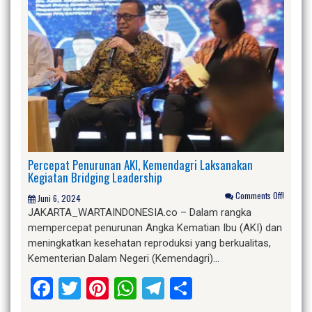
Percepat Penurunan AKI, Kemendagri Laksanakan
Kegiatan Bridging Leadership
Comments Off!
Juni 6, 2024
JAKARTA_WARTAINDONESIA.co – Dalam rangka
mempercepat penurunan Angka Kematian Ibu (AKI) dan
meningkatkan kesehatan reproduksi yang berkualitas,
Kementerian Dalam Negeri (Kemendagri)…
Facebook
Twitter
Pinterest
WhatsApp
Telegram
Share