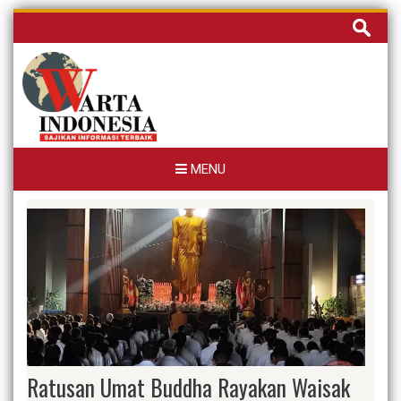
Skip
Cari
to
untuk:
content
MENU
Ratusan Umat Buddha Rayakan Waisak