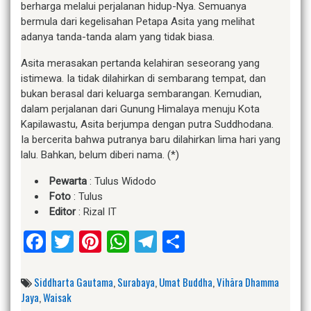
berharga melalui perjalanan hidup-Nya. Semuanya
bermula dari kegelisahan Petapa Asita yang melihat
adanya tanda-tanda alam yang tidak biasa.
Asita merasakan pertanda kelahiran seseorang yang
istimewa. Ia tidak dilahirkan di sembarang tempat, dan
bukan berasal dari keluarga sembarangan. Kemudian,
dalam perjalanan dari Gunung Himalaya menuju Kota
Kapilawastu, Asita berjumpa dengan putra Suddhodana.
Ia bercerita bahwa putranya baru dilahirkan lima hari yang
lalu. Bahkan, belum diberi nama. (*)
Pewarta
: Tulus Widodo
Foto
: Tulus
Editor
: Rizal IT
Facebook
Twitter
Pinterest
WhatsApp
Telegram
Share
Siddharta Gautama
,
Surabaya
,
Umat Buddha
,
Vihāra Dhamma
Jaya
,
Waisak