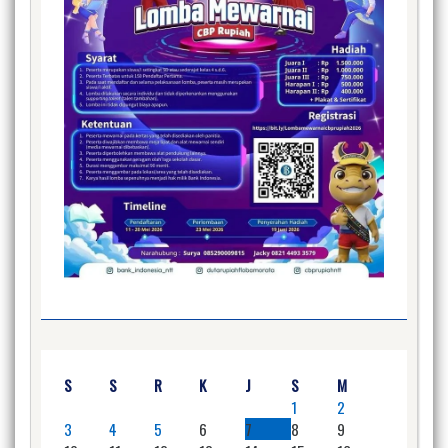
S
S
R
K
J
S
M
1
2
3
4
5
6
7
8
9